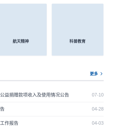
益三
肃甘南藏族自治州、陕西略阳县、宁强
中国航天基金会奖
“纪
县，江西吉水县等12个航天军地单位和
民政部对口帮扶乡村振兴地区、革命老
区和少数民族地区的140余名师生齐聚
首都，开启为期七天的航天科技探索与
爱国主义教育之旅。
航天精神
科普教育
更多
会公益捐赠款项收入及使用情况公告
07-10
报告
04-28
度工作报告
04-03