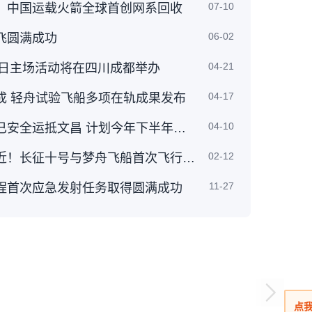
07-10
！中国运载火箭全球首创网系回收
06-02
飞圆满成功
04-21
天日主场活动将在四川成都举办
04-17
成 轻舟试验飞船多项在轨成果发布
04-10
已安全运抵文昌 计划今年下半年择
02-12
近！长征十号与梦舟飞船首次飞行试
11-27
程首次应急发射任务取得圆满成功
点我