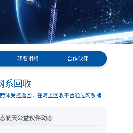
我要捐赠
合作伙伴
网系回收
级箭体受控返回，在海上回收平台通过网系捕获
得圆满成功。
态
航天公益
伙伴动态