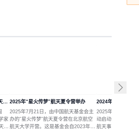
纪念钱老归国70周年系列活动暨航天公益30年纪念活动在京举行
2025年“星火传梦”航天夏令营举办
2024年度中国航
周
2025年7月21日，由中国航天基金会主
2025年4月24日
科学家
办的"星火传梦"航天夏令营在北京航空
动启动仪式在上海
天公
航天大学开营。这是基金会自2023年以
航天事业作出突出
博物
来每年都开展的航天公益活动。来自甘
作者，启动仪式上特