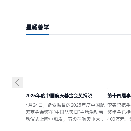
星耀善举
2025年度中国航天基金会奖揭晓
第十四届李
4月24日，备受瞩目的2025年度中国航
李锦记携手
天基金会奖在“中国航天日”主场活动启
奖学金已持
动仪式上隆重颁发，表彰在航天重大工
400万元
程、基础研究、关键技术攻关、成果转
学子，成为