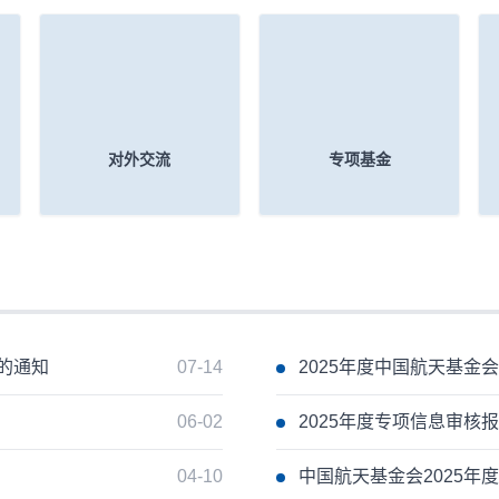
发展的重要力量。
馆举行。活动同期还举办了航天公
十周年杰出贡献纪念杯颁授仪式以及
念钱学森归国七十周年”座谈会。
对外交流
专项基金
的通知
07-14
2025年度中国航天基金
06-02
2025年度专项信息审核
04-10
中国航天基金会2025年