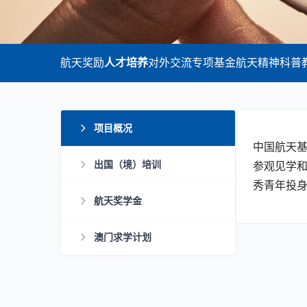
航天奖励
人才培养
对外交流
专项基金
航天精神
科普
项目概况
中国航天
出国（境）培训
参观见学和
秀青年投
航天奖学金
澳门求学计划