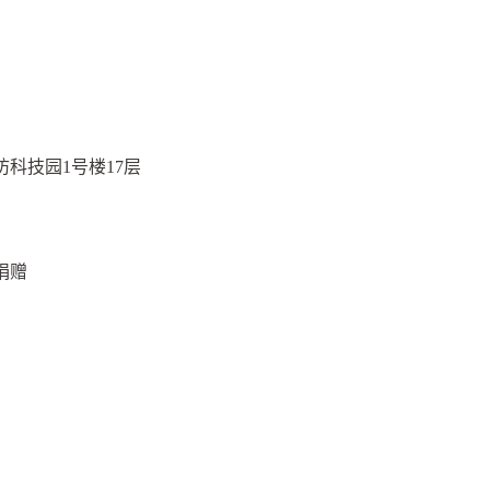
科技园1号楼17层
捐赠