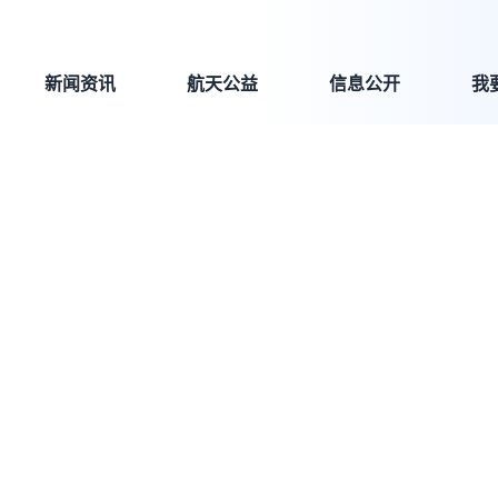
新闻资讯
航天公益
信息公开
我