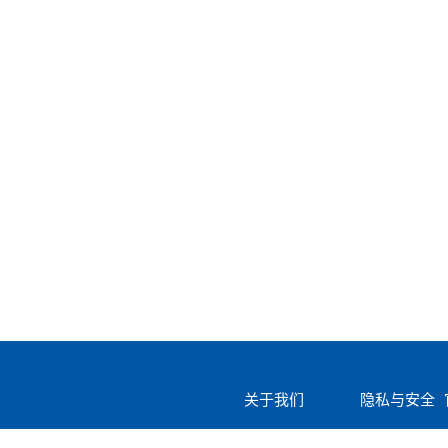
关于我们
隐私与安全
信息公开
招贤纳士