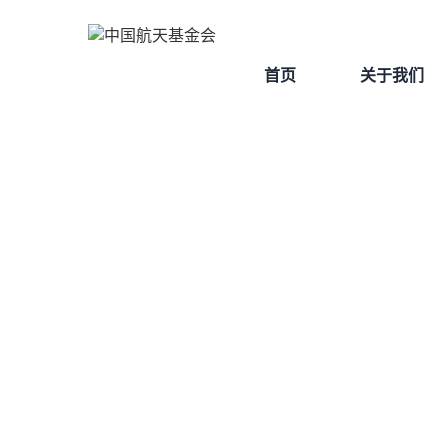
首页
关于我们